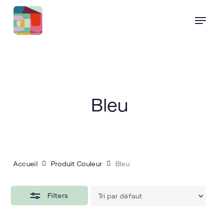
Skip
Menu
to
account
Close
main
Filters
content
Bleu
Accueil
Produit Couleur
Bleu
Filters