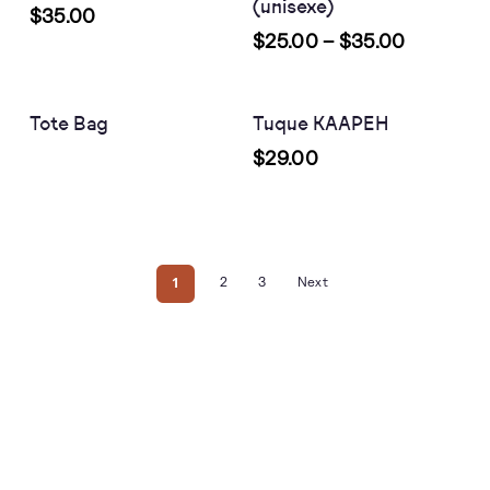
(unisexe)
$
35.00
$
25.00
–
$
35.00
Continuer La Lecture
Choix Des Options
Tote Bag
Tuque KAAPEH
$
29.00
1
2
3
Next