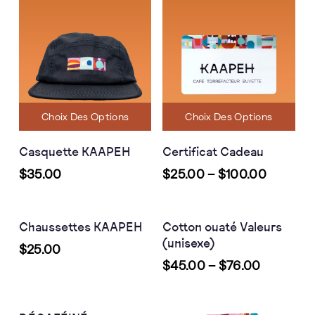
Choix Des Options
Choix Des Options
Casquette KAAPEH
Certificat Cadeau
$
35.00
$
25.00
–
$
100.00
Choix Des Options
Choix Des Options
Chaussettes KAAPEH
Cotton ouaté Valeurs
(unisexe)
$
25.00
$
45.00
–
$
76.00
Choix Des Options