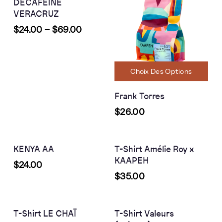
DÉCAFÉINÉ
VERACRUZ
$
24.00
–
$
69.00
Choix Des Options
Frank Torres
$
26.00
Choix Des Options
Choix Des Options
KENYA AA
T-Shirt Amélie Roy x
KAAPEH
$
24.00
$
35.00
Choix Des Options
Choix Des Options
T-Shirt LE CHAÏ
T-Shirt Valeurs