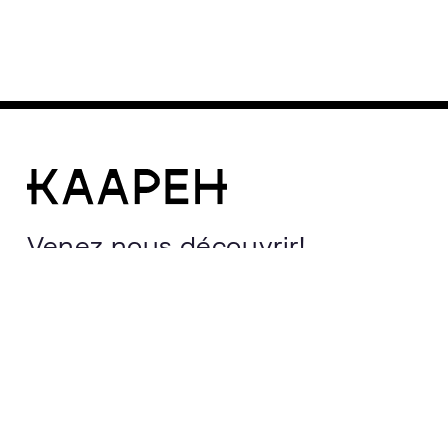
Venez nous découvrir!
Heures d’ouverture
Samedi au Lundi: 7h30 à 19h00
Mardi au Vendredi : 7h30 à 21h00