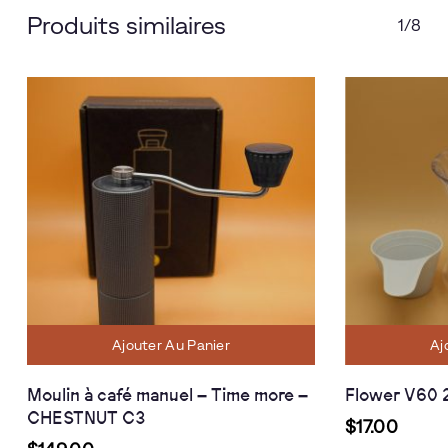
Produits similaires
1/8
Ajouter Au Panier
Aj
Moulin à café manuel – Time more –
Flower V60 2
CHESTNUT C3
$
17.00