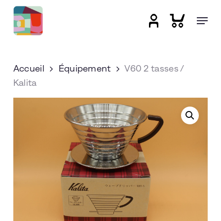
Skip
Menu
to
account
main
Close
content
Menu
Accueil
Équipement
V60 2 tasses /
Kalita