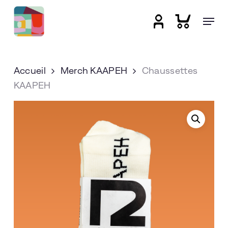
Skip
Menu
to
account
main
Close
content
Menu
Accueil
Merch KAAPEH
Chaussettes
KAAPEH