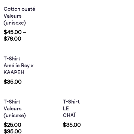
Cotton ouaté
Valeurs
(unisexe)
$
45.00
–
Choix Des
$
76.00
Options
T-Shirt
Amélie Roy x
KAAPEH
Choix
Choix
Des
Des
$
35.00
Options
Options
T-Shirt
T-Shirt
Valeurs
LE
(unisexe)
CHAÏ
Choix
$
25.00
–
$
35.00
Des
$
35.00