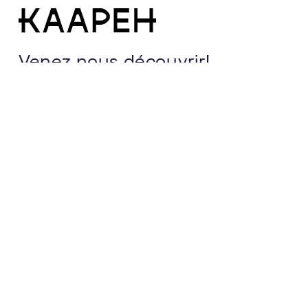
Venez nous découvrir!
Heures d’ouverture
Samedi au Lundi: 7h30 à 19h00
Mardi au Vendredi : 7h30 à 21h00
234 Rue Dufferin local 104,
Sherbrooke, QC J1H 4M2
T : (819) 791-9912
Écrivez-nous