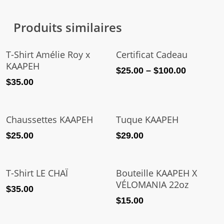
Produits similaires
Choix Des Options
Choix Des Options
T-Shirt Amélie Roy x
Certificat Cadeau
KAAPEH
$
25.00
–
$
100.00
$
35.00
Choix Des Options
Choix Des Options
Chaussettes KAAPEH
Tuque KAAPEH
$
25.00
$
29.00
Choix Des Options
Choix Des Options
T-Shirt LE CHAÏ
Bouteille KAAPEH X
VÉLOMANIA 22oz
$
35.00
$
15.00
Continuer La Lecture
Choix Des Options