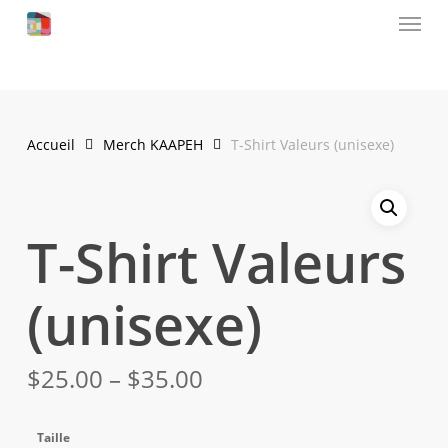
Menu
Skip
to
account
main
content
Accueil
Merch KAAPEH
T-Shirt Valeurs (unisexe)
T-Shirt Valeurs
(unisexe)
$
25.00
–
$
35.00
Taille